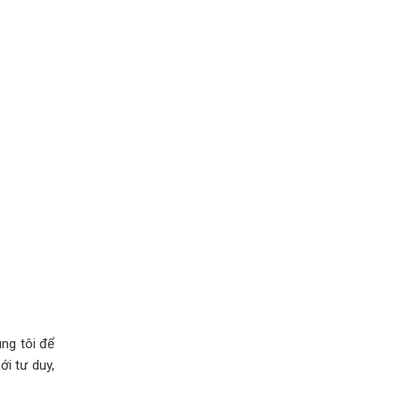
úng tôi để
ới tư duy,