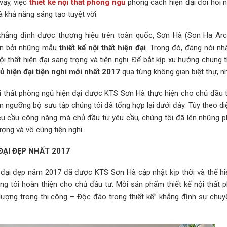
ậy, việc
thiết kế nội thất phòng ngủ
phong cách hiện đại đòi hỏi 
 khả năng sáng tạo tuyệt vời.
hẳng định được thương hiệu trên toàn quốc, Sơn Hà (Son Ha Arch
lớn bởi những mẫu
thiết kế nội thất hiện đại
. Trong đó, đáng nói nh
 thất hiện đại sang trọng và tiện nghi. Để bắt kịp xu hướng chung 
gủ hiện đại tiện nghi mới nhất 2017
qua từng không gian biệt thự, n
nội thất phòng ngủ hiện đại được KTS Sơn Hà thực hiện cho chủ đầu 
m ngưỡng bộ sưu tập chúng tôi đã tổng hợp lại dưới đây. Tùy theo di
êu cầu công năng mà chủ đầu tư yêu cầu, chúng tôi đã lên những 
ượng và vô cùng tiện nghi.
ĐẠI ĐẸP NHẤT 2017
n đại đẹp năm 2017 đã được KTS Sơn Hà cập nhật kịp thời và thể hi
g tôi hoàn thiện cho chủ đầu tư. Mỗi sản phẩm thiết kế nội thất 
ợng trong thi công – Độc đáo trong thiết kế” khẳng định sự chuy