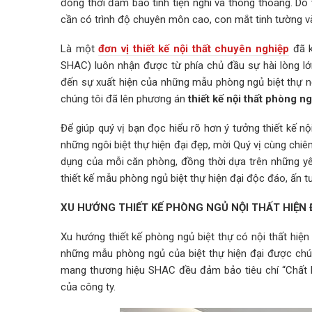
đồng thời đảm bảo tính tiện nghi và thông thoáng. Do v
cần có trình độ chuyên môn cao, con mắt tinh tường và
Là một
đơn vị thiết kế nội thất chuyên nghiệp
đã k
SHAC) luôn nhận được từ phía chủ đầu sự hài lòng 
đến sự xuất hiện của những mẫu phòng ngủ biệt thự nội
chúng tôi đã lên phương án
thiết kế nội thất phòng n
Để giúp quý vị bạn đọc hiểu rõ hơn ý tưởng thiết kế 
những ngôi biệt thự hiện đại đẹp, mời Quý vị cùng chiê
dụng của mỗi căn phòng, đồng thời dựa trên những y
thiết kế mẫu phòng ngủ biệt thự hiện đại độc đáo, ấn t
XU HƯỚNG THIẾT KẾ PHÒNG NGỦ NỘI THẤT HIỆN 
Xu hướng thiết kế phòng ngủ biệt thự có nội thất hiệ
những mẫu phòng ngủ của biệt thự hiện đại được chún
mang thương hiệu SHAC đều đảm bảo tiêu chí “Chất lư
của công ty.