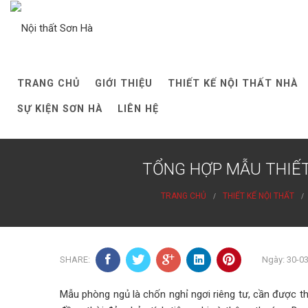
Skip
to
content
TRANG CHỦ
GIỚI THIỆU
THIẾT KẾ NỘI THẤT NHÀ
SỰ KIỆN SƠN HÀ
LIÊN HỆ
TỔNG HỢP MẪU THIẾT
TRANG CHỦ
THIẾT KẾ NỘI THẤT
SHARE:
Ngày: 30-0
Mẫu phòng ngủ là chốn nghỉ ngơi riêng tư, cần được th