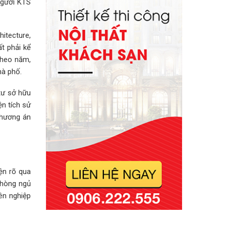
người KTS
itecture,
ất phải kể
theo năm,
hà phố.
tư sở hữu
ện tích sử
phương án
ện rõ qua
phòng ngủ
ên nghiệp