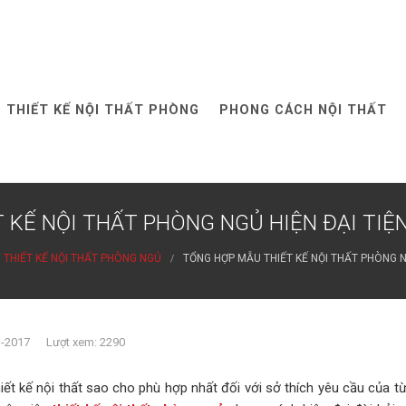
THIẾT KẾ NỘI THẤT PHÒNG
PHONG CÁCH NỘI THẤT
 KẾ NỘI THẤT PHÒNG NGỦ HIỆN ĐẠI TIỆN
THIẾT KẾ NỘI THẤT PHÒNG NGỦ
TỔNG HỢP MẪU THIẾT KẾ NỘI THẤT PHÒNG NG
3-2017 Lượt xem: 2290
iết kế nội thất sao cho phù hợp nhất đối với sở thích yêu cầu của t