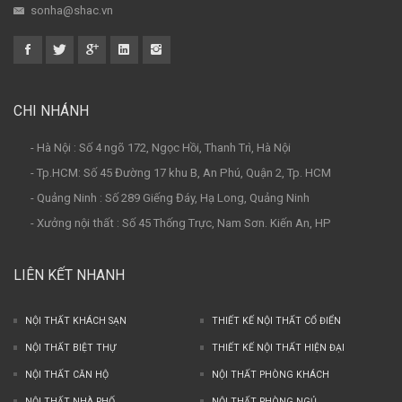
sonha@shac.vn
CHI NHÁNH
- Hà Nội : Số 4 ngõ 172, Ngọc Hồi, Thanh Trì, Hà Nội
- Tp.HCM: Số 45 Đường 17 khu B, An Phú, Quận 2, Tp. HCM
- Quảng Ninh : Số 289 Giếng Đáy, Hạ Long, Quảng Ninh
- Xưởng nội thất : Số 45 Thống Trực, Nam Sơn. Kiến An, HP
LIÊN KẾT NHANH
NỘI THẤT KHÁCH SẠN
THIẾT KẾ NỘI THẤT CỔ ĐIỂN
NỘI THẤT BIỆT THỰ
THIẾT KẾ NỘI THẤT HIỆN ĐẠI
NỘI THẤT CĂN HỘ
NỘI THẤT PHÒNG KHÁCH
NỘI THẤT NHÀ PHỐ
NỘI THẤT PHÒNG NGỦ