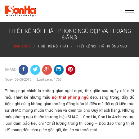
Skip
to
content
THIẾT KẾ NỘI THẤT PHÒNG NGỦ ĐẸP VÀ THOÁNG
ĐÃNG
TRANG CHỦ
THIẾT KẾ NỘI THẤT
THIẾT KẾ NỘI THẤT PHÒNG NGỦ
SHARE:
Ngày: 03-08-2016 Lượt xem: 1753
Phòng ngủ chính là không gian nghỉ ngơi, thư giãn sau ngày dài mệt
mỏi. Thiết kế những mẫu
nội thất phòng ngủ
đẹp, sang trọng, đầy đủ
tiện nghi cùng không gian thoáng đãng luôn là điều mà đội ngũ kiến trúc
sư SHAC mong muốn thực hiện và đem tới cho Quý khách hàng. Những
mẫu phòng ngủ thuộc thương hiệu SHAC – Sơn Hà, Son Ha Architecture
luôn đảm bảo tiêu chí “Chất lượng trong thi công – Độc đáo trong thiết
kế” mang đến cảm giác gần gũi, ấm áp và thoải mái.