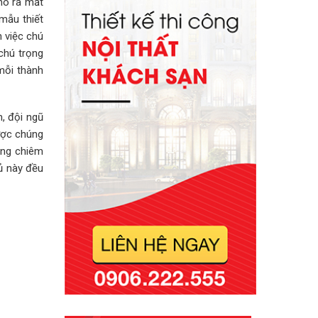
ho ra mắt
 mẫu thiết
 việc chú
chú trọng
 mỗi thành
, đội ngũ
ược chúng
ùng chiêm
ủ này đều