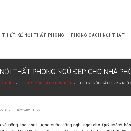
THIẾT KẾ NỘI THẤT PHÒNG
PHONG CÁCH NỘI THẤT
 NỘI THẤT PHÒNG NGỦ ĐẸP CHO NHÀ PHỐ
NỘI THẤT
THIẾT KẾ NỘI THẤT PHÒNG NGỦ
THIẾT KẾ NỘI THẤT PHÒNG NGỦ 
1-2015 Lượt xem: 1573
và nâng cao chất lượng cuộc sống nghỉ ngơi cho Quý khách hà