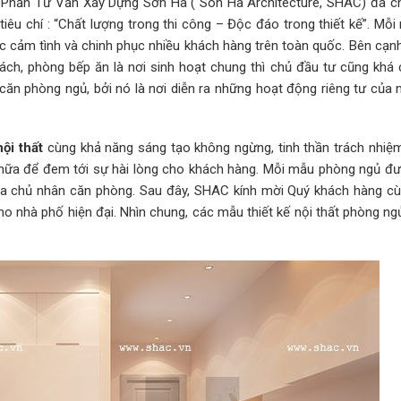
ổ Phần Tư Vấn Xây Dựng Sơn Hà ( Son Ha Architecture, SHAC) đã c
êu chí : “Chất lượng trong thi công – Độc đáo trong thiết kế”. Mỗi
ảm tình và chinh phục nhiều khách hàng trên toàn quốc. Bên cạnh
ách, phòng bếp ăn là nơi sinh hoạt chung thì chủ đầu tư cũng khá 
 căn phòng ngủ, bởi nó là nơi diễn ra những hoạt động riêng tư của
nội thất
cùng khả năng sáng tạo không ngừng, tinh thần trách nhiệm
 nữa để đem tới sự hài lòng cho khách hàng. Mỗi mẫu phòng ngủ đ
của chủ nhân căn phòng. Sau đây, SHAC kính mời Quý khách hàng c
o nhà phố hiện đại. Nhìn chung, các mẫu thiết kế nội thất phòng ng