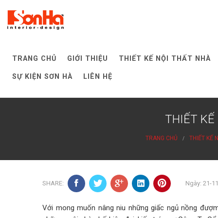
Skip
to
content
TRANG CHỦ
GIỚI THIỆU
THIẾT KẾ NỘI THẤT NHÀ
SỰ KIỆN SƠN HÀ
LIÊN HỆ
THIẾT KẾ
TRANG CHỦ
THIẾT KẾ 
SHARE:
Ngày: 21-1
Với mong muốn nâng niu những giấc ngủ nồng đượm 