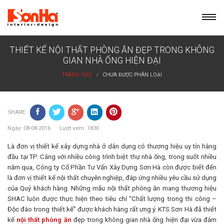
Skip
to
content
THIẾT KẾ NỘI THẤT PHÒNG ĂN ĐẸP TRONG KHÔNG
GIAN NHÀ ỐNG HIỆN ĐẠI
TRANG CHỦ
CHƯA ĐƯỢC PHÂN LOẠI
SHARE:
Ngày: 08-08-2016 Lượt xem: 1830
Là đơn vị thiết kế xây dựng nhà ở dân dụng có thương hiệu uy tín hàng
đầu tại TP. Cảng với nhiều công trình biệt thự nhà ống, trong suốt nhiều
năm qua, Công ty Cổ Phần Tư Vấn Xây Dựng Sơn Hà còn được biết đến
là đơn vị thiết kế nội thất chuyên nghiệp, đáp ứng nhiều yêu cầu sử dụng
của Quý khách hàng. Những mẫu nội thất phòng ăn mang thương hiệu
SHAC luôn được thực hiện theo tiêu chí “Chất lượng trong thi công –
Độc đáo trong thiết kế” được khách hàng rất ưng ý. KTS Sơn Hà đã thiết
kế
nội thất phòng ăn
đẹp trong không gian nhà ống hiện đại vừa đảm