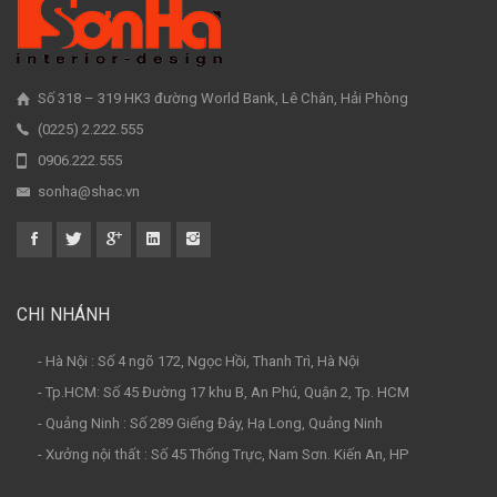
Số 318 – 319 HK3 đường World Bank, Lê Chân, Hải Phòng
(0225) 2.222.555
0906.222.555
sonha@shac.vn
CHI NHÁNH
- Hà Nội : Số 4 ngõ 172, Ngọc Hồi, Thanh Trì, Hà Nội
- Tp.HCM: Số 45 Đường 17 khu B, An Phú, Quận 2, Tp. HCM
- Quảng Ninh : Số 289 Giếng Đáy, Hạ Long, Quảng Ninh
- Xưởng nội thất : Số 45 Thống Trực, Nam Sơn. Kiến An, HP