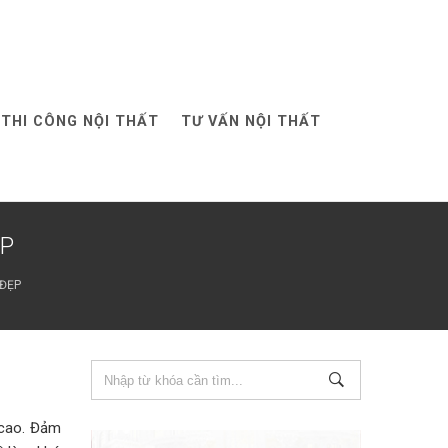
THI CÔNG NỘI THẤT
TƯ VẤN NỘI THẤT
ẸP
 ĐẸP
 cao. Đảm