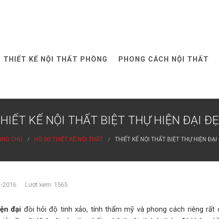
THIẾT KẾ NỘI THẤT PHÒNG
PHONG CÁCH NỘI THẤT
HIẾT KẾ NỘI THẤT BIỆT THỰ HIỆN ĐẠI Đ
ANG CHỦ
HỒ SƠ THIẾT KẾ NỘI THẤT
THIẾT KẾ NỘI THẤT BIỆT THỰ HIỆN ĐẠI
3-2016 Lượt xem: 1565
ện đại
đòi hỏi độ tinh xảo, tính thẩm mỹ và phong cách riêng rất