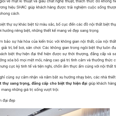
giỏi về mặt kĩ thuật và giàu chất nghệ thuật, thách thức đó không 
thương hiệu SHAC giúp khách hàng được trải nghiệm cuộc sống thượn
 phong cách.
biệt thự sự khác biệt từ màu sắc, bố cục đến các đồ nội thất biệt th
i hướng riêng biệt, những thiết kế mang vẻ đẹp sang trọng.
bảo sự hài hòa của kiến trúc với không gian nội thất, của nội thất
iải trí, bể bơi, sân chơi. Các không gian trong ngôi biệt thự luôn đ
ch biệt thự hiện đại thể hiện được sự thời thượng, đẳng cấp và sa
 tưởng xóa bỏ mọi mệt mỏi, nâng cao giá trị tình cảm và thưởng thức
g cực kỳ tinh tế và tiện nghi, chốn ẩm thực ấm cúng với nội thất ti
ghỉ cùng sự cảm nhận và nắm bắt xu hướng nhạy bén, các nhà thiế
t thự sang trọng, đẳng cấp cho biệt thự hiện đại
giúp khách hàng
mang những giá trị sống vượt trội.
ện đại đẹp