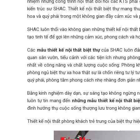
nhiệm những công trình nội thất đòi hỏi các KTS phải 
kiến trúc sư SHAC. Thiết kế nội thất biệt thự mang 
hoa và quý phái trong một không gian đầy cảm xúc và
SHAC luôn thổi vào không gian những thiết kế nội thất 
tạo tinh tế để gợi lên những cảm xúc, phong cách và hơ
Các
mẫu thiết kế nội thất biệt thự
của SHAC luôn đảm 
quan sân vườn, tiểu cảnh với các tiện ích nhưng phòng g
nhất về công năng và chất lượng cuộc sống: Phòng khá
phòng ngủ biệt thự xa hoa thật sự là chốn riêng tư lý
quý phái, phòng tắm phong cách nhẹ nhàng đơn giản nhưn
Bằng kinh nghiệm dày dạn, sự sáng tạo không ngừng n
luôn tự tin mang đến
những mẫu thiết kế nội thất biệ
đình hưởng thụ cuộc sống thượng lưu trong không gian 
Thiết kế nội thất phòng khách trẻ trung của biệt thự hi