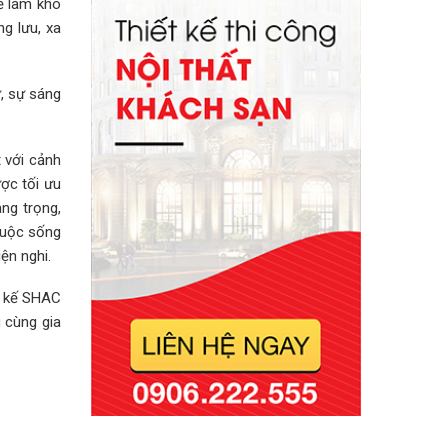
hề làm khó
g lưu, xa
ự, sự sáng
 với cảnh
ược tối ưu
ng trọng,
 cuộc sống
ện nghi.
t kế SHAC
 cùng gia