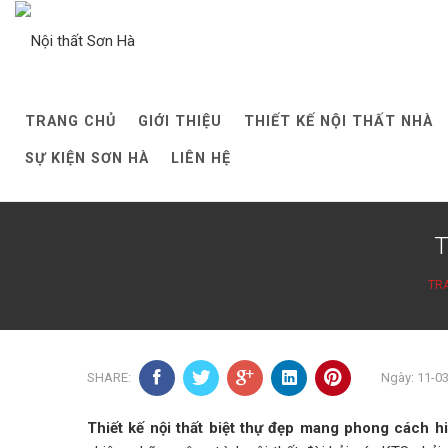
Skip
to
content
TRANG CHỦ
GIỚI THIỆU
THIẾT KẾ NỘI THẤT NHÀ
SỰ KIỆN SƠN HÀ
LIÊN HỆ
T
TR
SHARE:
Ngày: 11-0
Thiết kế nội thất biệt thự đẹp mang phong cách hi