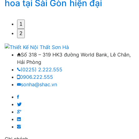
hoa tại Sài Gòn
hiện đại
1
2
Số 318 – 319 HK3 đường World Bank, Lê Chân,
Hải Phòng
(0225) 2.222.555
0906.222.555
sonha@shac.vn