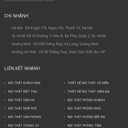
CHI NHÁNH
- Hà Nội : Số 4 ngõ 172, Ngọc Hồi, Thanh Trì, Hà Nội
- Tp.HCM: Số 45 Đường 17 khu B, An Phú, Quận 2, Tp. HCM
- Quảng Ninh : Số 289 Giếng Đáy, Hạ Long, Quảng Ninh
- Xưởng nội thất : Số 45 Thống Trực, Nam Sơn. Kiến An, HP
LIÊN KẾT NHANH
NỘI THẤT KHÁCH SẠN
THIẾT KẾ NỘI THẤT CỔ ĐIỂN
NỘI THẤT BIỆT THỰ
THIẾT KẾ NỘI THẤT HIỆN ĐẠI
NỘI THẤT CĂN HỘ
NỘI THẤT PHÒNG KHÁCH
NỘI THẤT NHÀ PHỐ
NỘI THẤT PHÒNG NGỦ
NỘI THẤT VĂN PHÒNG
NỘI THẤT PHÒNG BẾP ĂN
NỘI THẤT CHUNG CƯ
NỘI THẤT PHÒNG TẮM