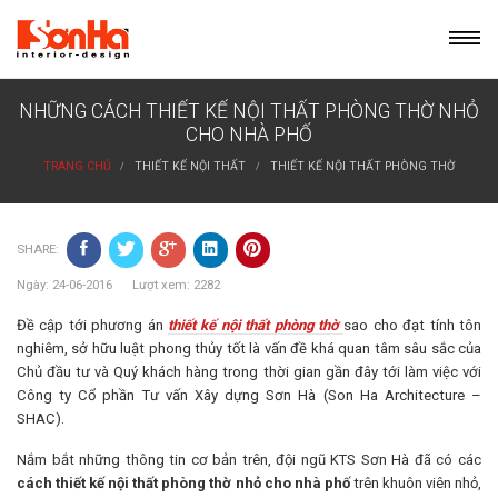
Skip
to
content
NHỮNG CÁCH THIẾT KẾ NỘI THẤT PHÒNG THỜ NHỎ
CHO NHÀ PHỐ
TRANG CHỦ
THIẾT KẾ NỘI THẤT
THIẾT KẾ NỘI THẤT PHÒNG THỜ
SHARE:
Ngày: 24-06-2016 Lượt xem: 2282
Đề cập tới phương án
thiết kế nội thất phòng thờ
sao cho đạt tính tôn
nghiêm, sở hữu luật phong thủy tốt là vấn đề khá quan tâm sâu sắc của
Chủ đầu tư và Quý khách hàng trong thời gian gần đây tới làm việc với
Công ty Cổ phần Tư vấn Xây dựng Sơn Hà (Son Ha Architecture –
SHAC).
Nắm bắt những thông tin cơ bản trên, đội ngũ KTS Sơn Hà đã có các
cách thiết kế nội thất phòng thờ nhỏ cho nhà phố
trên khuôn viên nhỏ,