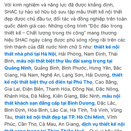
Với kinh nghiệm và năng lực đã được khẳng định,
SHAC tự hào sở hữu bộ sưu tập mẫu thiết kế nội thất
đẹp được chủ đầu tư, đối tác và đồng nghiệp trên toàn
quốc đánh giá cao. Những công trình “Độc đáo trong
thiết kế – Chất lượng trong thi công” mang thương
hiệu SHAC ngày càng được phủ sóng rộng rãi trên các
tỉnh thành của đất nước hình chữ S như:
thiết kế nội
thất nhà phố tại Hà Nội
, Hải Phòng, Nam Định, Thái
Bình,
mẫu nội thất biệt thự lâu đài sang trọng tại
Quảng Ninh
, Quảng Bình, Bình Phước, Hưng Yên, Bắc
Giang, Hà Nam, Nghệ An, Lạng Sơn, Hải Dương,
thiết
kế nội thất biệt thự cổ điển tại Phú Thọ
, Cao Bằng,
Gia Lai, Điện Biên, Thanh Hóa, Đồng Nai, Đắc Nông,
Khánh Hòa, Đà Nẵng, Kiên Giang, Bắc Ninh,
mẫu nội
thất khách sạn đẳng cấp tại Bình Dương
, Đắc Lắc,
Bình Định, Hòa Bình, Lào Cai, Hà Tĩnh, Trà Vinh, Vũng
Tàu,
thiết kế nội thất đẹp tại TP. Hồ Chí Minh
, Vĩnh
Phúc, Cần Thơ, Cà Mau, An Giang,
dịch vụ thiết kế nội
thất sang trọng tại Thừa Thiên Huế
… Quý vị hãy liên