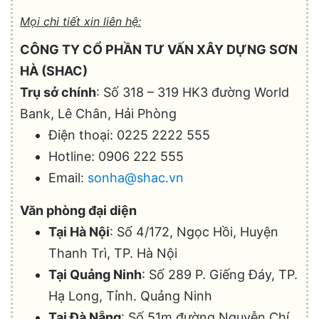
Mọi chi tiết xin liên hệ:
CÔNG TY CỔ PHẦN TƯ VẤN XÂY DỰNG SƠN
HÀ (SHAC)
Trụ sở chính
: Số 318 – 319 HK3 đường World
Bank, Lê Chân, Hải Phòng
Điện thoại: 0225 2222 555
Hotline: 0906 222 555
Email:
sonha@shac.vn
Văn phòng đại diện
Tại Hà Nội
: Số 4/172, Ngọc Hồi, Huyện
Thanh Trì, TP. Hà Nội
Tại Quảng Ninh
: Số 289 P. Giếng Đáy, TP.
Hạ Long, Tỉnh. Quảng Ninh
Tại Đà Nẵng
: Số 51m đường Nguyễn Chí