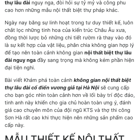
thự lâu đài
nguy nga, đòi hỏi sự tỷ mỷ và công phu
cao hơn những mẫu nội thất biệt thự pháp khác.
Ngày nay bằng sự linh hoạt trong tư duy thiết kế, luôn
chắt lọc những tinh hoa của kiến trúc Châu Âu xưa,
đồng thời lược bỏ những chi tiết rườm rà thay vào đó
là sự kết hợp của vật liệu, phân chia không gian hợp lý
để tạo nên toàn cảnh không gian
nội thất biệt thự lâu
đài nguy nga
đầy sang trọng mà không kém phần hiện
đại tiện nghi.
Bài viết Khám phá toàn cảnh
không gian nội thất biệt
thự lâu đài cổ điển vương giả tại Hà Nội
sẽ cung cấp
cho bạn góc nhìn toàn cảnh hơn về lối bày trí độc đáo,
tinh anh này khiến cho gia chủ hoàn toàn ưng ý, đánh
giá cao chuyên môn của đội ngũ KTS và thợ thi công
Sơn Hà rất cao khi thực hiện nên những sản phẩm cao
cấp này.
MẪU THIẾT KẾ NỘI THẤT