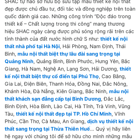
SHAC tự hào sở hữu bộ sưu tập mẫu thiết kế nội thất
đẹp được chủ đầu tư, đối tác và đồng nghiệp trên toàn
quốc đánh giá cao. Những công trình “Độc đáo trong
thiết kế – Chất lượng trong thi công” mang thương
hiệu SHAC ngày càng được phủ sóng rộng rãi trên các
tỉnh thành của đất nước hình chữ S như:
thiết kế nội
thất nhà phố tại Hà Nội
, Hải Phòng, Nam Định, Thái
Bình,
mẫu nội thất biệt thự lâu đài sang trọng tại
Quảng Ninh
, Quảng Bình, Bình Phước, Hưng Yên, Bắc
Giang, Hà Nam, Nghệ An, Lạng Sơn, Hải Dương,
thiết
kế nội thất biệt thự cổ điển tại Phú Thọ
, Cao Bằng,
Gia Lai, Điện Biên, Thanh Hóa, Đồng Nai, Đắc Nông,
Khánh Hòa, Đà Nẵng, Kiên Giang, Bắc Ninh,
mẫu nội
thất khách sạn đẳng cấp tại Bình Dương
, Đắc Lắc,
Bình Định, Hòa Bình, Lào Cai, Hà Tĩnh, Trà Vinh, Vũng
Tàu,
thiết kế nội thất đẹp tại TP. Hồ Chí Minh
, Vĩnh
Phúc, Cần Thơ, Cà Mau, An Giang,
dịch vụ thiết kế nội
thất sang trọng tại Thừa Thiên Huế
… Quý vị hãy liên
hệ ngay với chúng tôi để sở hữu cho mình những mẫu