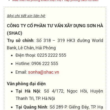
Mọi chi tiết xin liên hệ:
CÔNG TY CỔ PHẦN TƯ VẤN XÂY DỰNG SƠN HÀ
(SHAC)
Trụ sở chính
: Số 318 – 319 HK3 đường World
Bank, Lê Chân, Hải Phòng
Điện thoại: 0225 2222 555
Hotline: 0906 222 555
Email:
sonha@shac.vn
Văn phòng đại diện
Tại Hà Nội
: Số 4/172, Ngọc Hồi, Huyện
Thanh Trì, TP. Hà Nội
Tại Quảng Ninh
: Số 289 P. Giếng Đáy, TP. Hạ