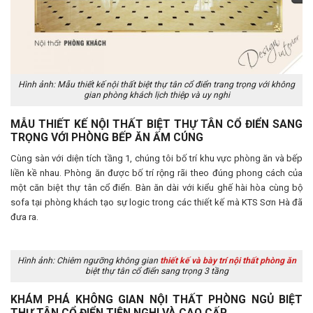
Hình ảnh: Mẫu thiết kế nội thất biệt thự tân cổ điển trang trọng với không
gian phòng khách lịch thiệp và uy nghi
MẪU THIẾT KẾ NỘI THẤT BIỆT THỰ TÂN CỔ ĐIỂN SANG
TRỌNG VỚI PHÒNG BẾP ĂN ẤM CÚNG
Cùng sàn với diện tích tầng 1, chúng tôi bố trí khu vực phòng ăn và bếp
liền kề nhau. Phòng ăn được bố trí rộng rãi theo đúng phong cách của
một căn biệt thự tân cổ điển. Bàn ăn dài với kiểu ghế hài hòa cùng bộ
sofa tại phòng khách tạo sự logic trong các thiết kế mà KTS Sơn Hà đã
đưa ra.
Hình ảnh: Chiêm ngưỡng không gian
thiết kế và bày trí nội thất phòng ăn
biệt thự tân cổ điển sang trọng 3 tầng
KHÁM PHÁ KHÔNG GIAN NỘI THẤT PHÒNG NGỦ BIỆT
THỰ TÂN CỔ ĐIỂN TIỆN NGHI VÀ CAO CẤP