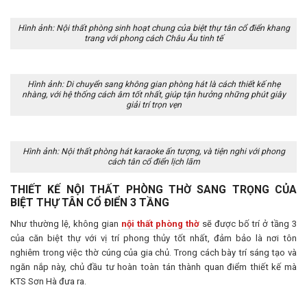
Hình ảnh: Nội thất phòng sinh hoạt chung của biệt thự tân cổ điển khang
trang với phong cách Châu Âu tinh tế
Hình ảnh: Di chuyển sang không gian phòng hát là cách thiết kế nhẹ
nhàng, với hệ thống cách âm tốt nhất, giúp tận hưởng những phút giây
giải trí trọn vẹn
Hình ảnh: Nội thất phòng hát karaoke ấn tượng, và tiện nghi với phong
cách tân cổ điển lịch lãm
THIẾT KẾ NỘI THẤT PHÒNG THỜ SANG TRỌNG CỦA
BIỆT THỰ TÂN CỔ ĐIỂN 3 TẦNG
Như thường lệ, không gian
nội thất phòng thờ
sẽ được bố trí ở tầng 3
của căn biệt thự với vị trí phong thủy tốt nhất, đảm bảo là nơi tôn
nghiêm trong việc thờ cúng của gia chủ. Trong cách bày trí sáng tạo và
ngăn nắp này, chủ đầu tư hoàn toàn tán thành quan điểm thiết kế mà
KTS Sơn Hà đưa ra.