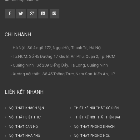
CHI NHÁNH
- Hà Nội : Số 4 ngõ 172, Ngọc Hồi, Thanh Trì, Hà Nội
- Tp.HCM: Số 45 Đường 17 khu B, An Phú, Quận 2, Tp. HCM
- Quảng Ninh : Số 289 Giếng Đáy, Hạ Long, Quảng Ninh
- Xưởng nội thất : Số 45 Thống Trực, Nam Sơn. Kiến An, HP
LIÊN KẾT NHANH
NỘI THẤT KHÁCH SẠN
THIẾT KẾ NỘI THẤT CỔ ĐIỂN
NỘI THẤT BIỆT THỰ
THIẾT KẾ NỘI THẤT HIỆN ĐẠI
NỘI THẤT CĂN HỘ
NỘI THẤT PHÒNG KHÁCH
NỘI THẤT NHÀ PHỐ
NỘI THẤT PHÒNG NGỦ