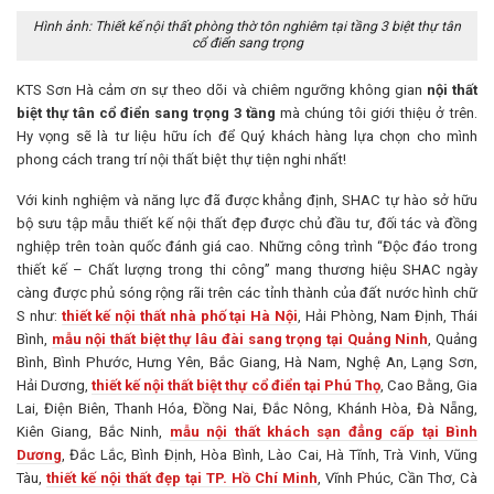
Hình ảnh: Thiết kế nội thất phòng thờ tôn nghiêm tại tầng 3 biệt thự tân
cổ điển sang trọng
KTS Sơn Hà cảm ơn sự theo dõi và chiêm ngưỡng không gian
nội thất
biệt thự tân cổ điển sang trọng 3 tầng
mà chúng tôi giới thiệu ở trên.
Hy vọng sẽ là tư liệu hữu ích để Quý khách hàng lựa chọn cho mình
phong cách trang trí nội thất biệt thự tiện nghi nhất!
Với kinh nghiệm và năng lực đã được khẳng định, SHAC tự hào sở hữu
bộ sưu tập mẫu thiết kế nội thất đẹp được chủ đầu tư, đối tác và đồng
nghiệp trên toàn quốc đánh giá cao. Những công trình “Độc đáo trong
thiết kế – Chất lượng trong thi công” mang thương hiệu SHAC ngày
càng được phủ sóng rộng rãi trên các tỉnh thành của đất nước hình chữ
S như:
thiết kế nội thất nhà phố tại Hà Nội
, Hải Phòng, Nam Định, Thái
Bình,
mẫu nội thất biệt thự lâu đài sang trọng tại Quảng Ninh
, Quảng
Bình, Bình Phước, Hưng Yên, Bắc Giang, Hà Nam, Nghệ An, Lạng Sơn,
Hải Dương,
thiết kế nội thất biệt thự cổ điển tại Phú Thọ
, Cao Bằng, Gia
Lai, Điện Biên, Thanh Hóa, Đồng Nai, Đắc Nông, Khánh Hòa, Đà Nẵng,
Kiên Giang, Bắc Ninh,
mẫu nội thất khách sạn đẳng cấp tại Bình
Dương
, Đắc Lắc, Bình Định, Hòa Bình, Lào Cai, Hà Tĩnh, Trà Vinh, Vũng
Tàu,
thiết kế nội thất đẹp tại TP. Hồ Chí Minh
, Vĩnh Phúc, Cần Thơ, Cà