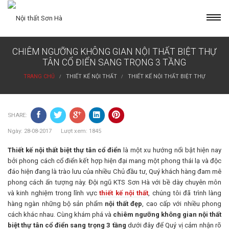
Skip
to
content
CHIÊM NGƯỠNG KHÔNG GIAN NỘI THẤT BIỆT THỰ
TÂN CỔ ĐIỂN SANG TRỌNG 3 TẦNG
TRANG CHỦ
THIẾT KẾ NỘI THẤT
THIẾT KẾ NỘI THẤT BIỆT THỰ
SHARE:
Ngày: 28-08-2017 Lượt xem: 1845
Thiết kế nội thất biệt thự tân cổ điển
là một xu hướng nổi bật hiện nay
bởi phong cách cổ điển kết hợp hiện đại mang một phong thái lạ và độc
đáo hiện đang là trào lưu của nhiều Chủ đầu tư, Quý khách hàng đam mê
phong cách ấn tượng này. Đội ngũ KTS Sơn Hà với bề dày chuyên môn
và kinh nghiệm trong lĩnh vực
thiết kế nội thất
, chúng tôi đã trình làng
hàng ngàn những bộ sản phẩm
nội thất đẹp
, cao cấp với nhiều phong
cách khác nhau. Cùng khám phá và
chiêm ngưỡng không gian nội thất
biệt thự tân cổ điển sang trọng 3 tầng
dưới đây để Quý vị cảm nhận rõ