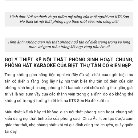
Hình ảnh: Với sở thích và gu thẩm mỹ riêng của mỗi người mà KTS Sơn
Hà thiết kế nội thất phòng ngủ theo một sắc màu riêng biệt
Hình ảnh: Không gian nội thất phòng ngủ tân cổ điển trang trọng và lãng
mạn với gam màu trắng kết hợp vàng nâu êm ái
GỢI Ý THIẾT KẾ NỘI THẤT PHÒNG SINH HOẠT CHUNG,
PHÒNG HÁT KARAOKE CỦA BIỆT THỰ TÂN CỔ ĐIỂN ĐẸP
Trong không gian sống tiện nghi và đầy đủ vật chất của ngôi biệt thự
tân cổ điển 3 tầng lộng lẫy này, nội thất biệt thự tân cổ điển của căn
phòng sinh hoạt chung, phòng hát karaoke với chức năng thư giãn, giải
trí và là nơi sum vầy của các thành viên trong gia đình do đó không thể
không có trong ý tưởng thiết kế mà KTS Sơn Hà đề xuất ra.
Mẫu thiết kế và bày trí không gian nội thất phòng sinh hoạt chung với
kiểu dáng nội thất tinh xảo của phong cách Châu Âu, luôn tạo được cảm
giác thư thái, nhẹ nhàng nhất khi cả gia đình cùng trò chuyện, quây quần
tại đây.