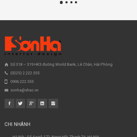
Số 318 – 319 HK3 đường World Bank, Lê Chân, Hải Phòng
(0225) 2.222.555
0906.222.555
sonha@shac.vn
CHI NHÁNH
- Hà Nội : Số 4 ngõ 172, Ngọc Hồi, Thanh Trì, Hà Nội