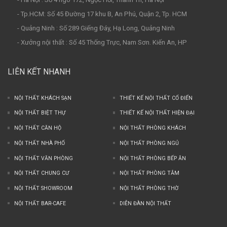
- Tp.HCM: Số 45 Đường 17 khu B, An Phú, Quận 2, Tp. HCM
- Quảng Ninh : Số 289 Giếng Đáy, Hạ Long, Quảng Ninh
- Xưởng nội thất : Số 45 Thống Trực, Nam Sơn. Kiến An, HP
LIÊN KẾT NHANH
NỘI THẤT KHÁCH SẠN
THIẾT KẾ NỘI THẤT CỔ ĐIỂN
NỘI THẤT BIỆT THỰ
THIẾT KẾ NỘI THẤT HIỆN ĐẠI
NỘI THẤT CĂN HỘ
NỘI THẤT PHÒNG KHÁCH
NỘI THẤT NHÀ PHỐ
NỘI THẤT PHÒNG NGỦ
NỘI THẤT VĂN PHÒNG
NỘI THẤT PHÒNG BẾP ĂN
NỘI THẤT CHUNG CƯ
NỘI THẤT PHÒNG TẮM
NỘI THẤT SHOWROOM
NỘI THẤT PHÒNG THỜ
NỘI THẤT BAR-CAFE
DIỄN ĐÀN NỘI THẤT