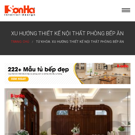
Skip
to
content
XU HƯỚNG THIẾT KẾ NỘI THẤT PHÒNG BẾP ĂN
TRANG CHỦ
TỪ KHÓA: XU HƯỚNG THIẾT KẾ NỘI THẤT PHÒNG BẾP ĂN