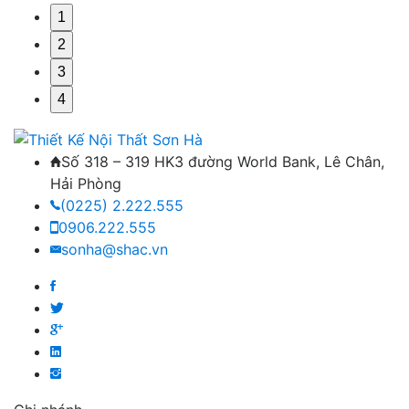
1
2
3
4
Số 318 – 319 HK3 đường World Bank, Lê Chân,
Hải Phòng
(0225) 2.222.555
0906.222.555
sonha@shac.vn