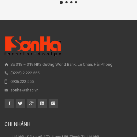
Số 318 – 319 HK3 đường World Bank, Lê Chân, Hải Phòng
(0225) 2.222.555
0906.222.555
sonha@shac.vn
CHI NHÁNH
- Hà Nội : Số 4 ngõ 172, Ngọc Hồi, Thanh Trì, Hà Nội