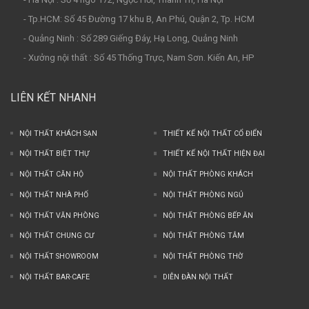
- Tp.HCM: Số 45 Đường 17 khu B, An Phú, Quận 2, Tp. HCM
- Quảng Ninh : Số 289 Giếng Đáy, Hạ Long, Quảng Ninh
- Xưởng nội thất : Số 45 Thống Trực, Nam Sơn. Kiến An, HP
LIÊN KẾT NHANH
NỘI THẤT KHÁCH SẠN
THIẾT KẾ NỘI THẤT CỔ ĐIỂN
NỘI THẤT BIỆT THỰ
THIẾT KẾ NỘI THẤT HIỆN ĐẠI
NỘI THẤT CĂN HỘ
NỘI THẤT PHÒNG KHÁCH
NỘI THẤT NHÀ PHỐ
NỘI THẤT PHÒNG NGỦ
NỘI THẤT VĂN PHÒNG
NỘI THẤT PHÒNG BẾP ĂN
NỘI THẤT CHUNG CƯ
NỘI THẤT PHÒNG TẮM
NỘI THẤT SHOWROOM
NỘI THẤT PHÒNG THỜ
NỘI THẤT BAR-CAFE
DIỄN ĐÀN NỘI THẤT