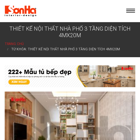
Skip
to
content
THIẾT KẾ NỘI THẤT NHÀ PHỐ 3 TẦNG DIỆN TÍCH
4MX20M
TRANG CHỦ
TỪ KHÓA: THIẾT KẾ NỘI THẤT NHÀ PHỐ 3 TẦNG DIỆN TÍCH 4MX20M