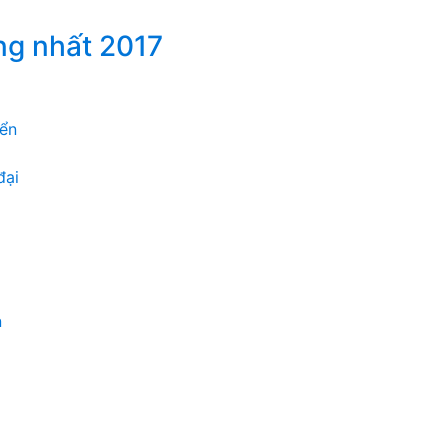
ng nhất 2017
iển
đại
n