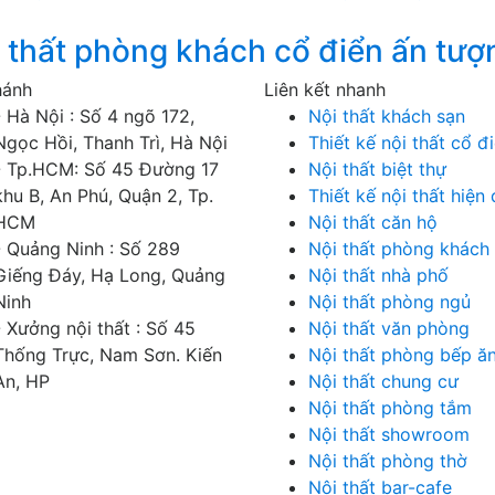
thất phòng khách cổ điển ấn tượ
hánh
Liên kết nhanh
- Hà Nội : Số 4 ngõ 172,
Nội thất khách sạn
Ngọc Hồi, Thanh Trì, Hà Nội
Thiết kế nội thất cổ đ
- Tp.HCM: Số 45 Đường 17
Nội thất biệt thự
khu B, An Phú, Quận 2, Tp.
Thiết kế nội thất hiện 
HCM
Nội thất căn hộ
- Quảng Ninh : Số 289
Nội thất phòng khách
Giếng Đáy, Hạ Long, Quảng
Nội thất nhà phố
Ninh
Nội thất phòng ngủ
- Xưởng nội thất : Số 45
Nội thất văn phòng
Thống Trực, Nam Sơn. Kiến
Nội thất phòng bếp ă
An, HP
Nội thất chung cư
Nội thất phòng tắm
Nội thất showroom
Nội thất phòng thờ
Nội thất bar-cafe