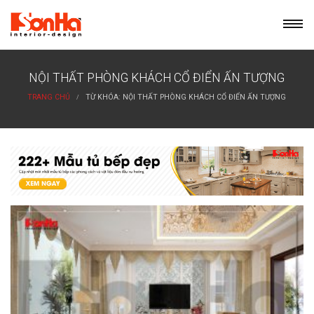
Skip
to
content
NỘI THẤT PHÒNG KHÁCH CỔ ĐIỂN ẤN TƯỢNG
TRANG CHỦ
TỪ KHÓA: NỘI THẤT PHÒNG KHÁCH CỔ ĐIỂN ẤN TƯỢNG