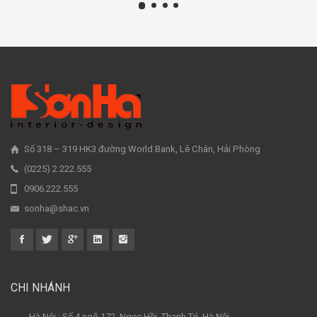
Số 318 – 319 HK3 đường World Bank, Lê Chân, Hải Phòng
(0225) 2.222.555
0906.222.555
sonha@shac.vn
CHI NHÁNH
- Hà Nội : Số 4 ngõ 172, Ngọc Hồi, Thanh Trì, Hà Nội