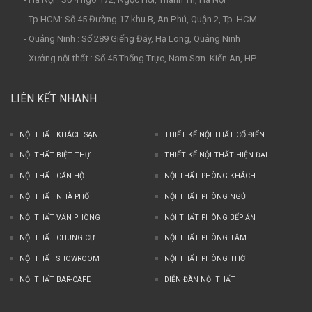
- Tp.HCM: Số 45 Đường 17 khu B, An Phú, Quận 2, Tp. HCM
- Quảng Ninh : Số 289 Giếng Đáy, Hạ Long, Quảng Ninh
- Xưởng nội thất : Số 45 Thống Trực, Nam Sơn. Kiến An, HP
LIÊN KẾT NHANH
NỘI THẤT KHÁCH SẠN
THIẾT KẾ NỘI THẤT CỔ ĐIỂN
NỘI THẤT BIỆT THỰ
THIẾT KẾ NỘI THẤT HIỆN ĐẠI
NỘI THẤT CĂN HỘ
NỘI THẤT PHÒNG KHÁCH
NỘI THẤT NHÀ PHỐ
NỘI THẤT PHÒNG NGỦ
NỘI THẤT VĂN PHÒNG
NỘI THẤT PHÒNG BẾP ĂN
NỘI THẤT CHUNG CƯ
NỘI THẤT PHÒNG TẮM
NỘI THẤT SHOWROOM
NỘI THẤT PHÒNG THỜ
NỘI THẤT BAR-CAFE
DIỄN ĐÀN NỘI THẤT