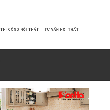
THI CÔNG NỘI THẤT
TƯ VẤN NỘI THẤT
G