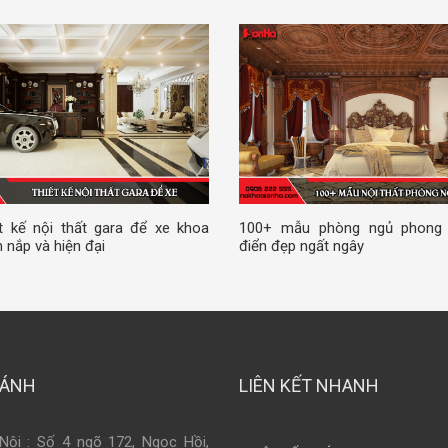
t kế nội thất gara để xe khoa
100+ mẫu phòng ngủ phong
 nắp và hiện đại
điển đẹp ngất ngây
HÁNH
LIÊN KẾT NHANH
Nội : Số 4 ngõ 172, Ngọc Hồi,