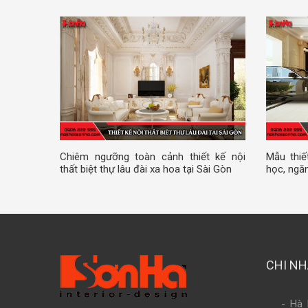
Chiêm ngưỡng toàn cảnh thiết kế nội
Mẫu thiế
thất biệt thự lâu đài xa hoa tại Sài Gòn
học, ngăn
CHI N
- Hà 