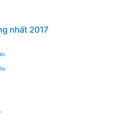
ng nhất 2017
iển
đại
n