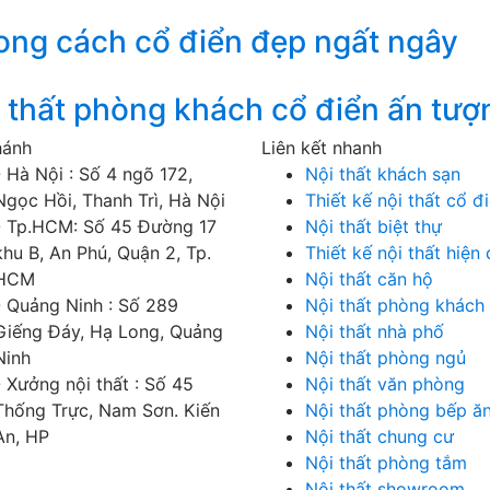
ng cách cổ điển đẹp ngất ngây
thất phòng khách cổ điển ấn tượ
hánh
Liên kết nhanh
- Hà Nội : Số 4 ngõ 172,
Nội thất khách sạn
Ngọc Hồi, Thanh Trì, Hà Nội
Thiết kế nội thất cổ đ
- Tp.HCM: Số 45 Đường 17
Nội thất biệt thự
khu B, An Phú, Quận 2, Tp.
Thiết kế nội thất hiện 
HCM
Nội thất căn hộ
- Quảng Ninh : Số 289
Nội thất phòng khách
Giếng Đáy, Hạ Long, Quảng
Nội thất nhà phố
Ninh
Nội thất phòng ngủ
- Xưởng nội thất : Số 45
Nội thất văn phòng
Thống Trực, Nam Sơn. Kiến
Nội thất phòng bếp ă
An, HP
Nội thất chung cư
Nội thất phòng tắm
Nội thất showroom