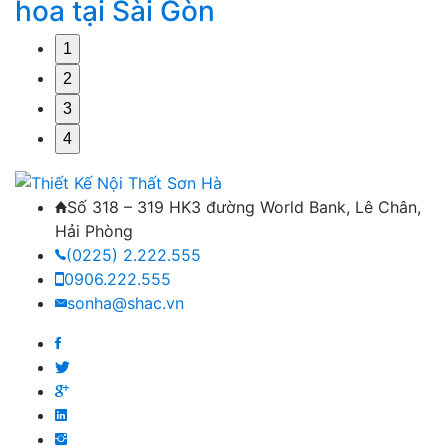
hoa tại Sài Gòn
1
2
3
4
Số 318 – 319 HK3 đường World Bank, Lê Chân,
Hải Phòng
(0225) 2.222.555
0906.222.555
sonha@shac.vn