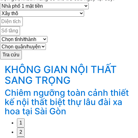
KHÔNG GIAN NỘI THẤT
SANG TRỌNG
Chiêm ngưỡng toàn cảnh thiết
M
g
kế nội thất biệt thự lâu đài xa
k
hoa tại Sài Gòn
1
2