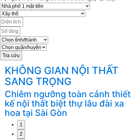
KHÔNG GIAN NỘI THẤT
SANG TRỌNG
Chiêm ngưỡng toàn cảnh thiết
M
g
kế nội thất biệt thự lâu đài xa
k
hoa tại Sài Gòn
1
2