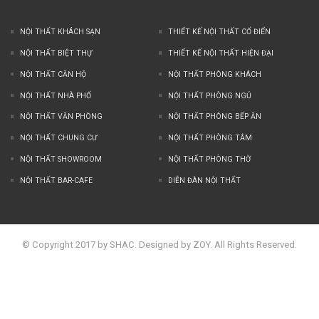
NỘI THẤT KHÁCH SẠN
THIẾT KẾ NỘI THẤT CỔ ĐIỂN
NỘI THẤT BIỆT THỰ
THIẾT KẾ NỘI THẤT HIỆN ĐẠI
NỘI THẤT CĂN HỘ
NỘI THẤT PHÒNG KHÁCH
NỘI THẤT NHÀ PHỐ
NỘI THẤT PHÒNG NGỦ
NỘI THẤT VĂN PHÒNG
NỘI THẤT PHÒNG BẾP ĂN
NỘI THẤT CHUNG CƯ
NỘI THẤT PHÒNG TẮM
NỘI THẤT SHOWROOM
NỘI THẤT PHÒNG THỜ
NỘI THẤT BAR-CAFE
DIỄN ĐÀN NỘI THẤT
© Copyright 2017 by SHAC. Designed by ZOY. All Rights Reserved.