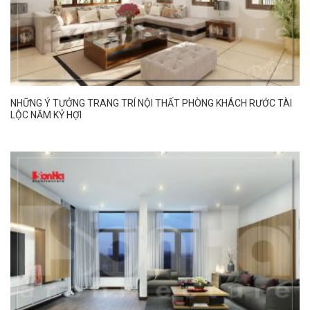
NHỮNG Ý TƯỞNG TRANG TRÍ NỘI THẤT PHÒNG KHÁCH RƯỚC TÀI
LỘC NĂM KỶ HỢI