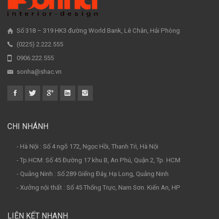
Số 318 – 319 HK3 đường World Bank, Lê Chân, Hải Phòng
(0225) 2.222.555
0906.222.555
sonha@shac.vn
CHI NHÁNH
- Hà Nội : Số 4 ngõ 172, Ngọc Hồi, Thanh Trì, Hà Nội
- Tp.HCM: Số 45 Đường 17 khu B, An Phú, Quận 2, Tp. HCM
- Quảng Ninh : Số 289 Giếng Đáy, Hạ Long, Quảng Ninh
- Xưởng nội thất : Số 45 Thống Trực, Nam Sơn. Kiến An, HP
LIÊN KẾT NHANH