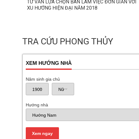
TƯ VẤN LỰA CHỌN BÀN LÀM VIỆC ĐƠN GIẢN VỚI
XU HƯỚNG HIỆN ĐẠI NĂM 2018
TRA CỨU PHONG THỦY
XEM HƯỚNG NHÀ
Năm sinh gia chủ
Hướng nhà