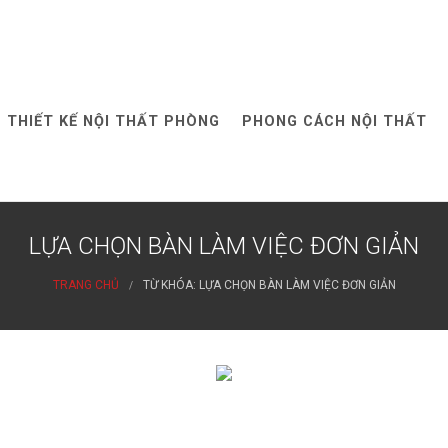
THIẾT KẾ NỘI THẤT PHÒNG
PHONG CÁCH NỘI THẤT
LỰA CHỌN BÀN LÀM VIỆC ĐƠN GIẢN
TRANG CHỦ
TỪ KHÓA: LỰA CHỌN BÀN LÀM VIỆC ĐƠN GIẢN