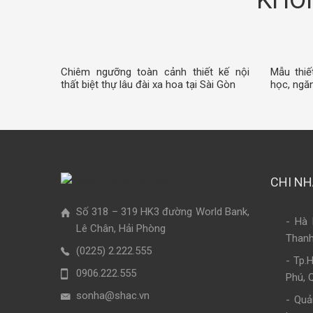
KHÔN
Chiêm ngưỡng toàn cảnh thiết kế nội
Mẫu thiế
thất biệt thự lâu đài xa hoa tại Sài Gòn
học, ngăn
CHI N
Số 318 – 319 HK3 đường World Bank,
- Hà 
Lê Chân, Hải Phòng
Thanh
(0225) 2.222.555
- Tp.
0906.222.555
Phú, 
sonha@shac.vn
- Quả