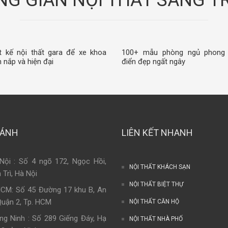
G GIAN NỘI THẤT SANG 
t kế nội thất gara để xe khoa
100+ mẫu phòng ngủ phong
 nắp và hiện đại
điển đẹp ngất ngây
HÁNH
LIÊN KẾT NHANH
Nội : Số 4 ngõ 172, Ngọc Hồi,
NỘI THẤT KHÁCH SẠN
 Trì, Hà Nội
NỘI THẤT BIỆT THỰ
HCM: Số 45 Đường 17 khu B, An
Quận 2, Tp. HCM
NỘI THẤT CĂN HỘ
ng Ninh : Số 289 Giếng Đáy, Hạ
NỘI THẤT NHÀ PHỐ