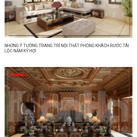
NHỮNG Ý TƯỞNG TRANG TRÍ NỘI THẤT PHÒNG KHÁCH RƯỚC TÀI
LỘC NĂM KỶ HỢI