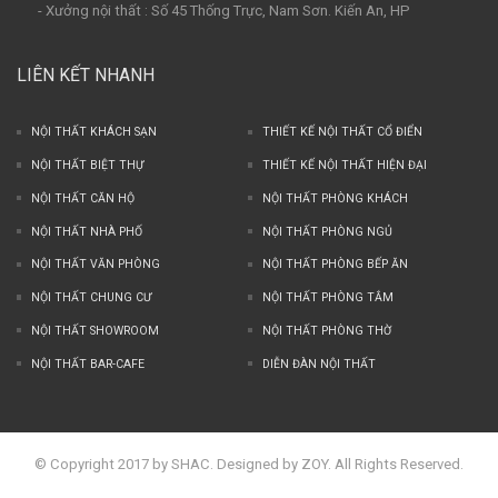
- Xưởng nội thất : Số 45 Thống Trực, Nam Sơn. Kiến An, HP
LIÊN KẾT NHANH
NỘI THẤT KHÁCH SẠN
THIẾT KẾ NỘI THẤT CỔ ĐIỂN
NỘI THẤT BIỆT THỰ
THIẾT KẾ NỘI THẤT HIỆN ĐẠI
NỘI THẤT CĂN HỘ
NỘI THẤT PHÒNG KHÁCH
NỘI THẤT NHÀ PHỐ
NỘI THẤT PHÒNG NGỦ
NỘI THẤT VĂN PHÒNG
NỘI THẤT PHÒNG BẾP ĂN
NỘI THẤT CHUNG CƯ
NỘI THẤT PHÒNG TẮM
NỘI THẤT SHOWROOM
NỘI THẤT PHÒNG THỜ
NỘI THẤT BAR-CAFE
DIỄN ĐÀN NỘI THẤT
© Copyright 2017 by SHAC. Designed by ZOY. All Rights Reserved.