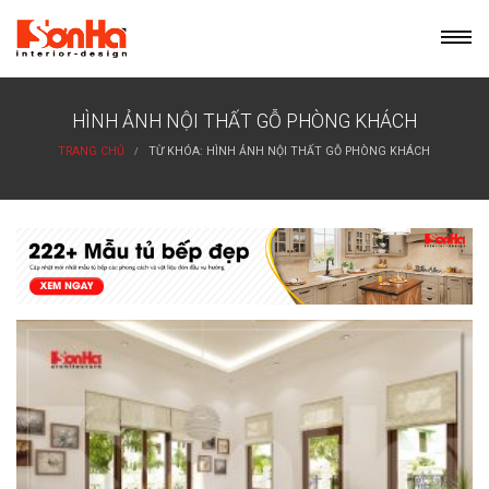
Skip
to
content
HÌNH ẢNH NỘI THẤT GỖ PHÒNG KHÁCH
TRANG CHỦ
TỪ KHÓA: HÌNH ẢNH NỘI THẤT GỖ PHÒNG KHÁCH