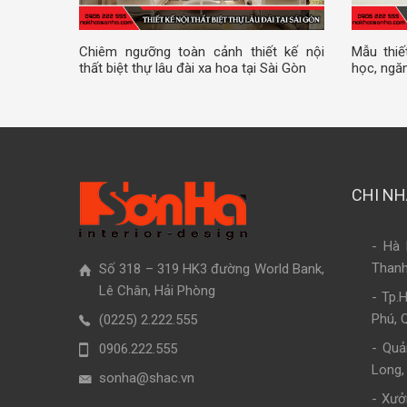
Chiêm ngưỡng toàn cảnh thiết kế nội
Mẫu thiế
thất biệt thự lâu đài xa hoa tại Sài Gòn
học, ngăn
CHI N
- Hà 
Thanh
Số 318 – 319 HK3 đường World Bank,
Lê Chân, Hải Phòng
- Tp.
Phú, 
(0225) 2.222.555
- Quả
0906.222.555
Long,
sonha@shac.vn
- Xưở