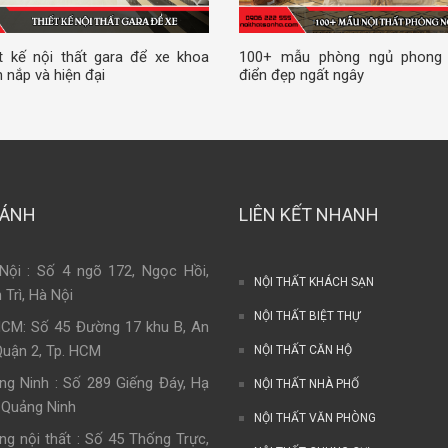
t kế nội thất gara để xe khoa
100+ mẫu phòng ngủ phong
 nắp và hiện đại
điển đẹp ngất ngây
HÁNH
LIÊN KẾT NHANH
Nội : Số 4 ngõ 172, Ngọc Hồi,
NỘI THẤT KHÁCH SẠN
 Trì, Hà Nội
NỘI THẤT BIỆT THỰ
HCM: Số 45 Đường 17 khu B, An
Quận 2, Tp. HCM
NỘI THẤT CĂN HỘ
ng Ninh : Số 289 Giếng Đáy, Hạ
NỘI THẤT NHÀ PHỐ
 Quảng Ninh
NỘI THẤT VĂN PHÒNG
ng nội thất : Số 45 Thống Trực,