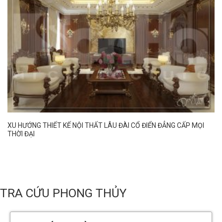
XU HƯỚNG THIẾT KẾ NỘI THẤT LÂU ĐÀI CỔ ĐIỂN ĐẲNG CẤP MỌI
THỜI ĐẠI
TRA CỨU PHONG THỦY