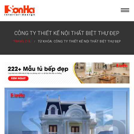
Skip
to
content
CÔNG TY THIẾT KẾ NỘI THẤT BIỆT THỰ ĐẸP
TRANG CHỦ
TỪ KHÓA: CÔNG TY THIẾT KẾ NỘI THẤT BIỆT THỰ ĐẸP