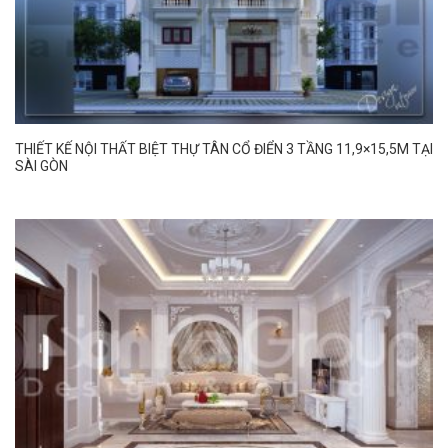
THIẾT KẾ NỘI THẤT BIỆT THỰ TÂN CỔ ĐIỂN 3 TẦNG 11,9×15,5M TẠI
SÀI GÒN