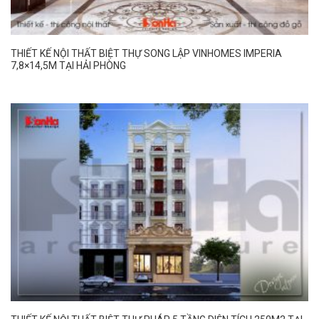
THIẾT KẾ NỘI THẤT BIỆT THỰ SONG LẬP VINHOMES IMPERIA
7,8×14,5M TẠI HẢI PHÒNG