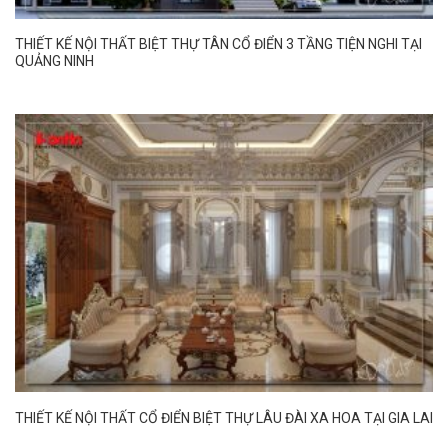
THIẾT KẾ NỘI THẤT BIỆT THỰ TÂN CỔ ĐIỂN 3 TẦNG TIỆN NGHI TẠI
QUẢNG NINH
THIẾT KẾ NỘI THẤT CỔ ĐIỂN BIỆT THỰ LÂU ĐÀI XA HOA TẠI GIA LAI