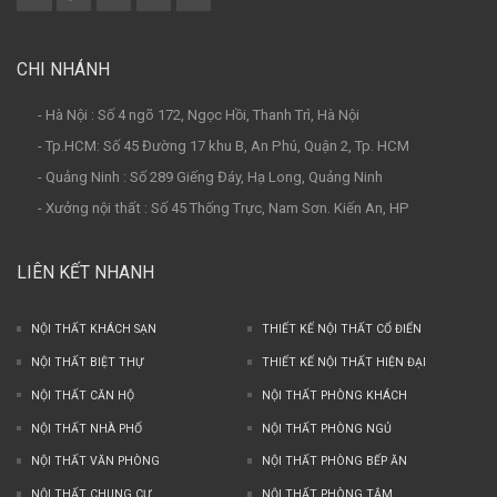
CHI NHÁNH
- Hà Nội : Số 4 ngõ 172, Ngọc Hồi, Thanh Trì, Hà Nội
- Tp.HCM: Số 45 Đường 17 khu B, An Phú, Quận 2, Tp. HCM
- Quảng Ninh : Số 289 Giếng Đáy, Hạ Long, Quảng Ninh
- Xưởng nội thất : Số 45 Thống Trực, Nam Sơn. Kiến An, HP
LIÊN KẾT NHANH
NỘI THẤT KHÁCH SẠN
THIẾT KẾ NỘI THẤT CỔ ĐIỂN
NỘI THẤT BIỆT THỰ
THIẾT KẾ NỘI THẤT HIỆN ĐẠI
NỘI THẤT CĂN HỘ
NỘI THẤT PHÒNG KHÁCH
NỘI THẤT NHÀ PHỐ
NỘI THẤT PHÒNG NGỦ
NỘI THẤT VĂN PHÒNG
NỘI THẤT PHÒNG BẾP ĂN
NỘI THẤT CHUNG CƯ
NỘI THẤT PHÒNG TẮM