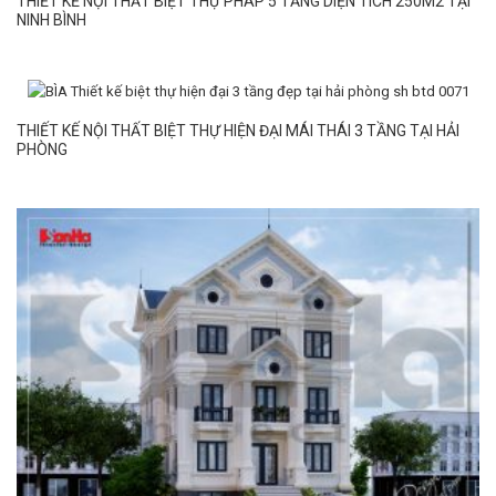
THIẾT KẾ NỘI THẤT BIỆT THỰ PHÁP 5 TẦNG DIỆN TÍCH 250M2 TẠI
NINH BÌNH
THIẾT KẾ NỘI THẤT BIỆT THỰ HIỆN ĐẠI MÁI THÁI 3 TẦNG TẠI HẢI
PHÒNG