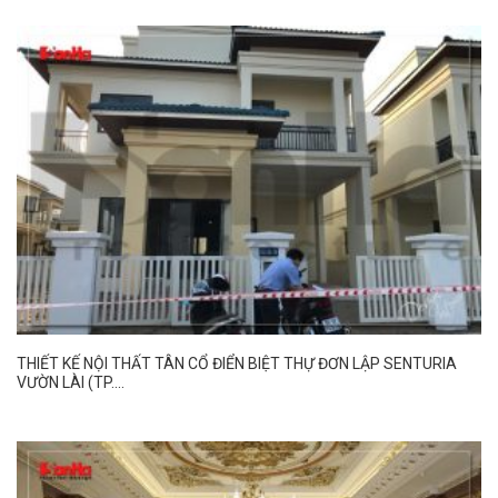
THIẾT KẾ NỘI THẤT TÂN CỔ ĐIỂN BIỆT THỰ ĐƠN LẬP SENTURIA
VƯỜN LÀI (TP....