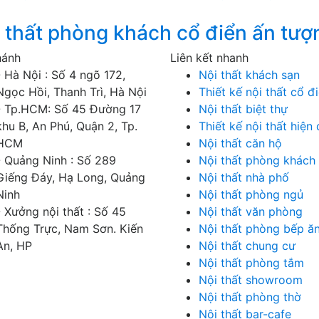
thất phòng khách cổ điển ấn tượ
hánh
Liên kết nhanh
- Hà Nội : Số 4 ngõ 172,
Nội thất khách sạn
Ngọc Hồi, Thanh Trì, Hà Nội
Thiết kế nội thất cổ đ
- Tp.HCM: Số 45 Đường 17
Nội thất biệt thự
khu B, An Phú, Quận 2, Tp.
Thiết kế nội thất hiện 
HCM
Nội thất căn hộ
- Quảng Ninh : Số 289
Nội thất phòng khách
Giếng Đáy, Hạ Long, Quảng
Nội thất nhà phố
Ninh
Nội thất phòng ngủ
- Xưởng nội thất : Số 45
Nội thất văn phòng
Thống Trực, Nam Sơn. Kiến
Nội thất phòng bếp ă
An, HP
Nội thất chung cư
Nội thất phòng tắm
Nội thất showroom
Nội thất phòng thờ
Nội thất bar-cafe