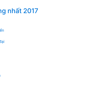
ng nhất 2017
iển
đại
n