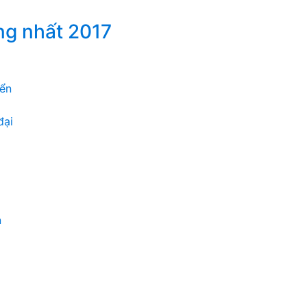
ng nhất 2017
iển
đại
n