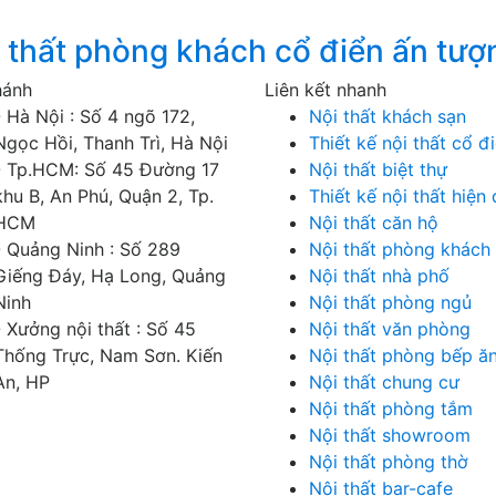
thất phòng khách cổ điển ấn tượ
hánh
Liên kết nhanh
- Hà Nội : Số 4 ngõ 172,
Nội thất khách sạn
Ngọc Hồi, Thanh Trì, Hà Nội
Thiết kế nội thất cổ đ
- Tp.HCM: Số 45 Đường 17
Nội thất biệt thự
khu B, An Phú, Quận 2, Tp.
Thiết kế nội thất hiện 
HCM
Nội thất căn hộ
- Quảng Ninh : Số 289
Nội thất phòng khách
Giếng Đáy, Hạ Long, Quảng
Nội thất nhà phố
Ninh
Nội thất phòng ngủ
- Xưởng nội thất : Số 45
Nội thất văn phòng
Thống Trực, Nam Sơn. Kiến
Nội thất phòng bếp ă
An, HP
Nội thất chung cư
Nội thất phòng tắm
Nội thất showroom
Nội thất phòng thờ
Nội thất bar-cafe